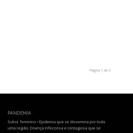
Página 1 de 3
PANDEMIA
Subst. feminino • Epidemia que se dissemina por toda
uma região. Doença infecciosa e contagiosa que se