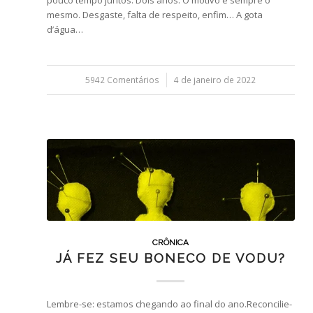
mesmo. Desgaste, falta de respeito, enfim… A gota
d’água…
5942 Comentários
/
4 de janeiro de 2022
CRÔNICA
JÁ FEZ SEU BONECO DE VODU?
Lembre-se: estamos chegando ao final do ano.Reconcilie-