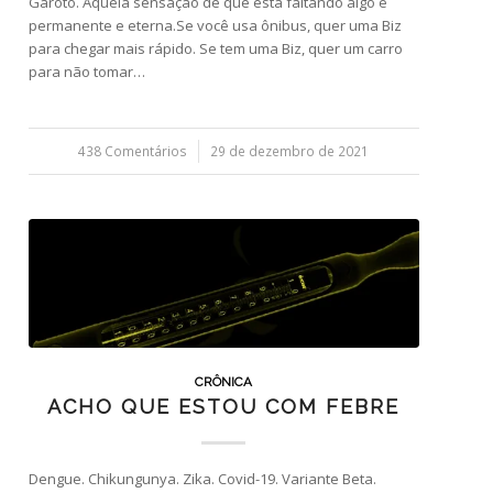
Garoto. Aquela sensação de que está faltando algo é
permanente e eterna.Se você usa ônibus, quer uma Biz
para chegar mais rápido. Se tem uma Biz, quer um carro
para não tomar…
438 Comentários
/
29 de dezembro de 2021
CRÔNICA
ACHO QUE ESTOU COM FEBRE
Dengue. Chikungunya. Zika. Covid-19. Variante Beta.