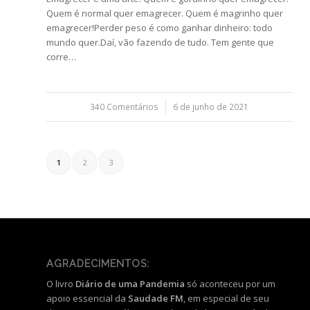
Quem é normal quer emagrecer. Quem é magrinho quer
emagrecer!Perder peso é como ganhar dinheiro: todo
mundo quer.Daí, vão fazendo de tudo. Tem gente que
corre…
340 Comentários
/
6 de junho de 2021
1
2
3
AGRADECIMENTOS:
O livro
Diário de uma Pandemia
só aconteceu por um
apoio essencial da
Saudade FM
, em especial de seu