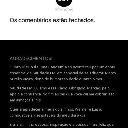
RESPOSTAS
Os comentários estão fechados.
AGRADECIMENTOS:
O livro
Diário de uma Pandemia
só aconteceu por um apoio
essencial da
Saudade FM
, em especial de seu diretor, Marco
Aurélio Vieira, dono de humor tão ácido quanto o meu.
Saudade FM
. Eu amo essa Rádio. Obrigado, Marcão, pelo
apoio e confiança. No fim eu sei que você vai me cobrar isso
em almoços e PI´s.
Queria agradecer a meus dois filhos, Werner e Luisa,
combustíveis inesgotáveis do meu dia a dia.
E a Isla, minha esposa, inspiração e a pessoa mais feliz que