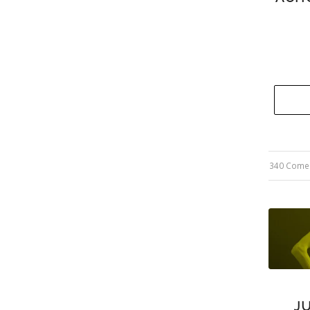
340 Come
/
J