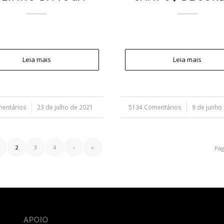
Leia mais
Leia mais
mentários
/
23 de julho de 2021
5134 Comentários
/
9 de junho
2
3
4
›
»
Pág
APOIO