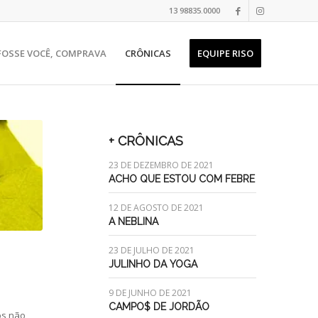
13 98835.0000
 FOSSE VOCÊ, COMPRAVA
CRÔNICAS
EQUIPE RISO
+ CRÔNICAS
23 DE DEZEMBRO DE 2021
ACHO QUE ESTOU COM FEBRE
12 DE AGOSTO DE 2021
A NEBLINA
23 DE JULHO DE 2021
JULINHO DA YOGA
9 DE JUNHO DE 2021
CAMPO$ DE JORDÃO
os não