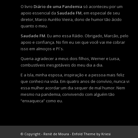
O livro
Diário de uma Pandemia
só aconteceu por um
apoio essencial da
Saudade FM
, em especial de seu
diretor, Marco Aurélio Vieira, dono de humor tão ácido
quanto o meu.
Saudade FM
. Eu amo essa Rádio. Obrigado, Marcão, pelo
apoio e confiança. No fim eu sei que você vai me cobrar
isso em almoços e PI´s.
Queria agradecer a meus dois filhos, Werner e Luisa,
combustíveis inesgotáveis do meu dia a dia.
E a Isla, minha esposa, inspiração e a pessoa mais feliz
que conheci na vida. Em quatro anos de convívio, nunca vi
essa mulher acordar um dia sequer de mal humor. Nem
mesmo na pandemia, convivendo com alguém tão
“enxaqueca” como eu.
© Copyright -
Renê de Moura
-
Enfold Theme by Kriesi