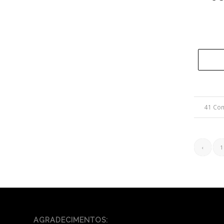
41 Co
‹
1
AGRADECIMENTOS: