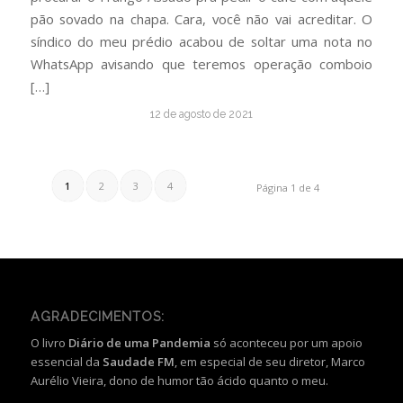
pão sovado na chapa. Cara, você não vai acreditar. O
síndico do meu prédio acabou de soltar uma nota no
WhatsApp avisando que teremos operação comboio
[…]
12 de agosto de 2021
1
2
3
4
Página 1 de 4
AGRADECIMENTOS:
O livro
Diário de uma Pandemia
só aconteceu por um apoio
essencial da
Saudade FM
, em especial de seu diretor, Marco
Aurélio Vieira, dono de humor tão ácido quanto o meu.