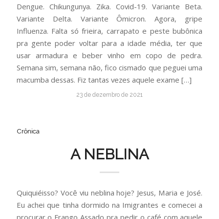
Dengue. Chikungunya. Zika. Covid-19. Variante Beta.
Variante Delta. Variante Ômicron. Agora, gripe
Influenza. Falta só frieira, carrapato e peste bubônica
pra gente poder voltar para a idade média, ter que
usar armadura e beber vinho em copo de pedra.
Semana sim, semana não, fico cismado que peguei uma
macumba dessas. Fiz tantas vezes aquele exame […]
23 de dezembro de 2021
Crônica
A NEBLINA
Quiquiéisso? Você viu neblina hoje? Jesus, Maria e José.
Eu achei que tinha dormido na Imigrantes e comecei a
procurar o Frango Assado pra pedir o café com aquele