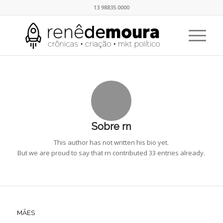
13 98835.0000
Sobre
rn
This author has not written his bio yet.
But we are proud to say that
rn
contributed 33 entries already.
MÃES