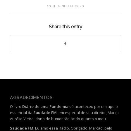
18 DE JUNHO DE 2020
Share this entry
AGRADECIMENTOS:
O livro
Diário de uma Pandemia
só aconteceu por um apoio
essencial da
Saudade FM
, em especial de seu diretor, Marco
Aurélio Vieira, dono de humor tão ácido quanto o meu.
Saudade FM
. Eu amo essa Rádio. Obrigado, Marcão, pelo